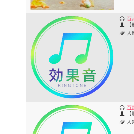
百
【
人
百
【
人