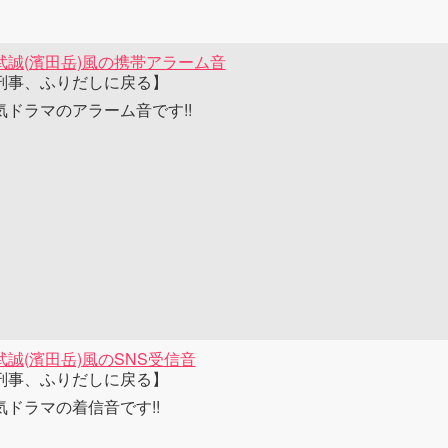
武誠(濱田岳)風の携帯アラーム音
刑事、ふりだしに戻る】
気ドラマのアラーム音です!!
武誠(濱田岳)風のSNS受信音
刑事、ふりだしに戻る】
気ドラマの着信音です!!