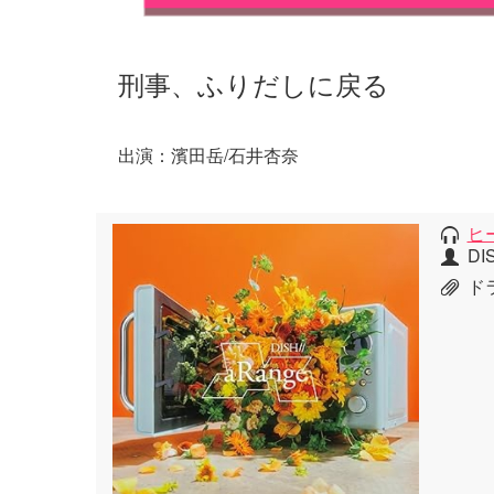
刑事、ふりだしに戻る
出演：濱田岳/石井杏奈
ヒ
DIS
ド