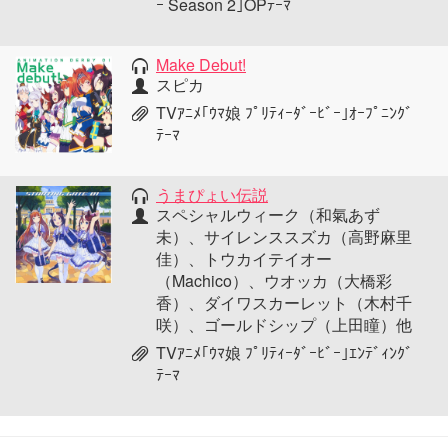
ｰ Season 2｣OPﾃｰﾏ
Make Debut!
スピカ
TVｱﾆﾒ｢ｳﾏ娘 ﾌﾟﾘﾃｨｰﾀﾞｰﾋﾞｰ｣ｵｰﾌﾟﾆﾝｸﾞ
ﾃｰﾏ
うまぴょい伝説
スペシャルウィーク（和氣あず
未）、サイレンススズカ（高野麻里
佳）、トウカイテイオー
（Machico）、ウオッカ（大橋彩
香）、ダイワスカーレット（木村千
咲）、ゴールドシップ（上田瞳）他
TVｱﾆﾒ｢ｳﾏ娘 ﾌﾟﾘﾃｨｰﾀﾞｰﾋﾞｰ｣ｴﾝﾃﾞｨﾝｸﾞ
ﾃｰﾏ