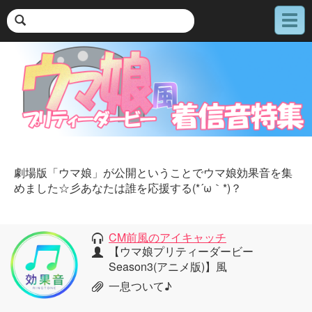
メ
ニ
ュ
ー
劇場版「ウマ娘」が公開ということでウマ娘効果音を集
めました☆彡あなたは誰を応援する(*´ω｀*)？
CM前風のアイキャッチ
【ウマ娘プリティーダービー
Season3(アニメ版)】風
一息ついて♪