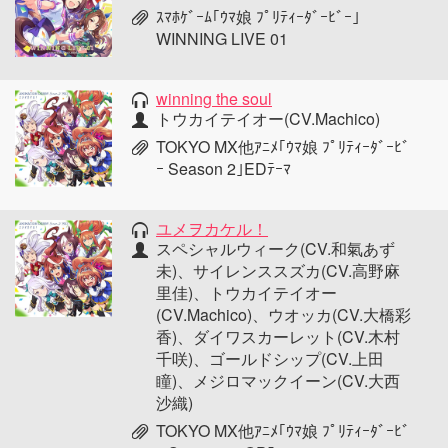
ｽﾏﾎｹﾞｰﾑ｢ｳﾏ娘 ﾌﾟﾘﾃｨｰﾀﾞｰﾋﾞｰ｣
WINNING LIVE 01
winning the soul
トウカイテイオー(CV.Machico)
TOKYO MX他ｱﾆﾒ｢ｳﾏ娘 ﾌﾟﾘﾃｨｰﾀﾞｰﾋﾞ
ｰ Season 2｣EDﾃｰﾏ
ユメヲカケル！
スペシャルウィーク(CV.和氣あず
未)、サイレンススズカ(CV.高野麻
里佳)、トウカイテイオー
(CV.Machico)、ウオッカ(CV.大橋彩
香)、ダイワスカーレット(CV.木村
千咲)、ゴールドシップ(CV.上田
瞳)、メジロマックイーン(CV.大西
沙織)
TOKYO MX他ｱﾆﾒ｢ｳﾏ娘 ﾌﾟﾘﾃｨｰﾀﾞｰﾋﾞ