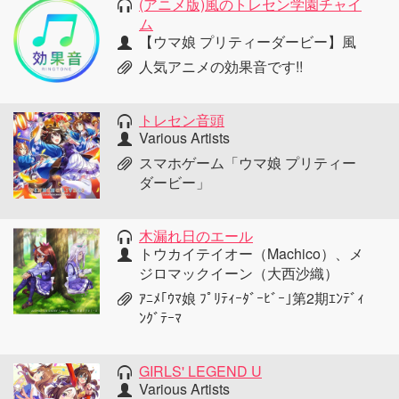
(アニメ版)風のトレセン学園チャイ
ム
【ウマ娘 プリティーダービー】風
人気アニメの効果音です!!
トレセン音頭
Various Artists
スマホゲーム「ウマ娘 プリティー
ダービー」
木漏れ日のエール
トウカイテイオー（Machico）、メ
ジロマックイーン（大西沙織）
ｱﾆﾒ｢ｳﾏ娘 ﾌﾟﾘﾃｨｰﾀﾞｰﾋﾞｰ｣第2期ｴﾝﾃﾞｨ
ﾝｸﾞﾃｰﾏ
GIRLS' LEGEND U
Various Artists