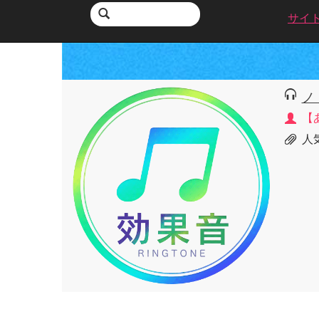
サイ
ノ
【あ
人