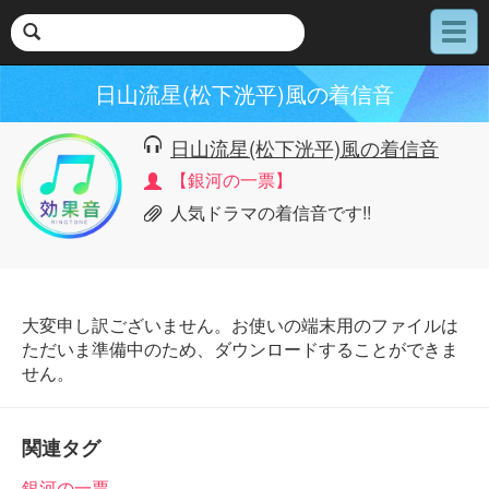
メ
ニ
ュ
日山流星(松下洸平)風の着信音
ー
日山流星(松下洸平)風の着信音
【銀河の一票】
人気ドラマの着信音です!!
大変申し訳ございません。お使いの端末用のファイルは
ただいま準備中のため、ダウンロードすることができま
せん。
関連タグ
銀河の一票