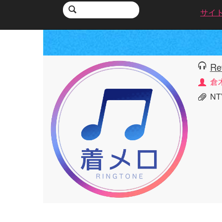
サイ
Re
倉
N