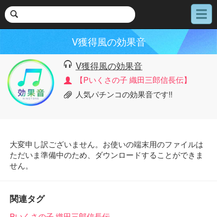
メ
ニ
ュ
V獲得風の効果音
ー
V獲得風の効果音
【Pいくさの子 織田三郎信長伝】
人気パチンコの効果音です!!
大変申し訳ございません。お使いの端末用のファイルは
ただいま準備中のため、ダウンロードすることができま
せん。
関連タグ
Pいくさの子 織田三郎信長伝