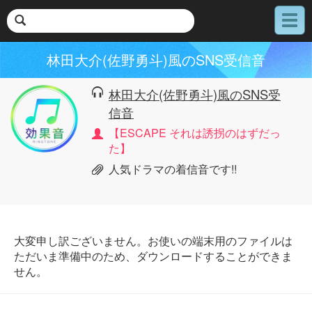
メ
ニ
ュ
林田大介(佐野勇斗)風のSNS受信音
ー
林田大介(佐野勇斗)風のSNS受
信音
【ESCAPE それは誘拐のはずだっ
た】
人気ドラマの着信音です!!
大変申し訳ございません。お使いの端末用のファイルは
ただいま準備中のため、ダウンロードすることができま
せん。