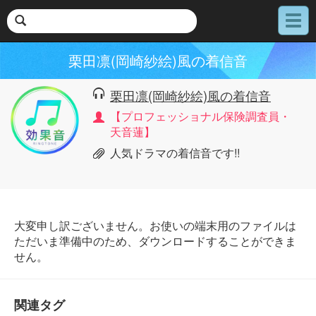
メ
ニ
ュ
栗田凛(岡崎紗絵)風の着信音
ー
栗田凛(岡崎紗絵)風の着信音
【プロフェッショナル保険調査員・
天音蓮】
人気ドラマの着信音です!!
大変申し訳ございません。お使いの端末用のファイルは
ただいま準備中のため、ダウンロードすることができま
せん。
関連タグ