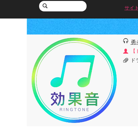
サイ
勇
【
ド