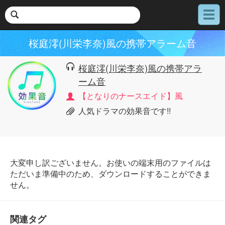
メ
ニ
ュ
桜庭澪(川栄李奈)風の携帯アラーム音
ー
桜庭澪(川栄李奈)風の携帯アラ
ーム音
【となりのナースエイド】風
人気ドラマの効果音です!!
大変申し訳ございません。お使いの端末用のファイルは
ただいま準備中のため、ダウンロードすることができま
せん。
関連タグ