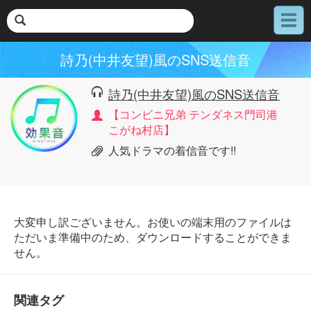
メ
ニ
ュ
詩乃(中井友望)風のSNS送信音
ー
詩乃(中井友望)風のSNS送信音
【コンビニ兄弟 テンダネス門司港
こがね村店】
人気ドラマの着信音です!!
大変申し訳ございません。お使いの端末用のファイルは
ただいま準備中のため、ダウンロードすることができま
せん。
関連タグ